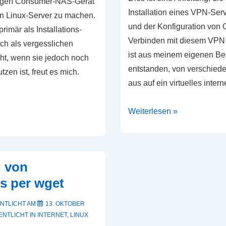
igen Consumer-NAS-Gerät
Installation eines VPN-Ser
en Linux-Server zu machen.
und der Konfiguration von 
primär als Installations-
Verbinden mit diesem VPN b
ich als vergesslichen
ist aus meinem eigenen Be
t, wenn sie jedoch noch
entstanden, von verschied
tzen ist, freut es mich.
aus auf ein virtuelles inte
OpenVPN-
Weiterlesen »
Server
 von
s per wget
NTLICHT AM
13. OKTOBER
NTLICHT IN
INTERNET
,
LINUX