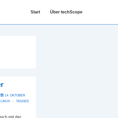
Hauptnavigation
Start
Über techScope
r
M
14. OKTOBER
N
LINUX
TAGGED
sich mit der