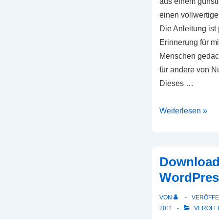
aus einem günst
einen vollwertig
Die Anleitung ist 
Erinnerung für m
Menschen gedach
für andere von Nu
Dieses …
NSLU2
Weiterlesen »
als
Linux-
Server
Download
WordPres
VON
VERÖFFE
2011
VERÖFFE