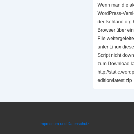
Wenn man die ak
WordPress-Versi
deutschland.org h
Browser über ein
File weitergeleit
unter Linux dies
Script nicht dow
zum Download la
http://static.wor
edition/latest.zip
Footer-
Impressum und Datenschutz