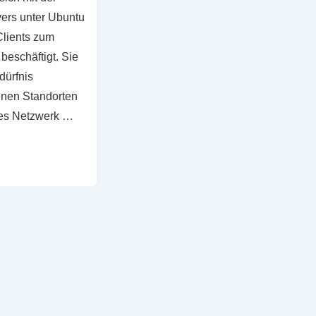
vers unter Ubuntu
Clients zum
eschäftigt. Sie
dürfnis
enen Standorten
rnes Netzwerk …