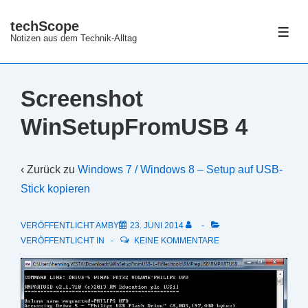
↓
techScope
Zum
ME
Notizen aus dem Technik-Alltag
Inhalt
Screenshot
WinSetupFromUSB 4
‹ Zurück zu
Windows 7 / Windows 8 – Setup auf USB-
Stick kopieren
VERÖFFENTLICHT AMBY
23. JUNI 2014
VERÖFFENTLICHT IN
KEINE KOMMENTARE