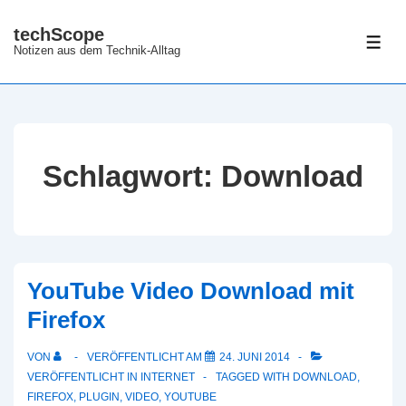
↓
techScope
Zum
ME
Notizen aus dem Technik-Alltag
Inhalt
Schlagwort:
Download
YouTube Video Download mit
Firefox
VON
VERÖFFENTLICHT AM
24. JUNI 2014
VERÖFFENTLICHT IN
INTERNET
TAGGED WITH
DOWNLOAD
,
FIREFOX
,
PLUGIN
,
VIDEO
,
YOUTUBE