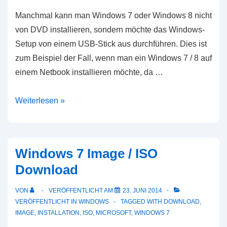
Manchmal kann man Windows 7 oder Windows 8 nicht
von DVD installieren, sondern möchte das Windows-
Setup von einem USB-Stick aus durchführen. Dies ist
zum Beispiel der Fall, wenn man ein Windows 7 / 8 auf
einem Netbook installieren möchte, da …
Windows
Weiterlesen »
7
/
Windows
Windows 7 Image / ISO
8
Download
–
Setup
VON
VERÖFFENTLICHT AM
23. JUNI 2014
auf
VERÖFFENTLICHT IN
WINDOWS
TAGGED WITH
DOWNLOAD
,
USB-
IMAGE
,
INSTALLATION
,
ISO
,
MICROSOFT
,
WINDOWS 7