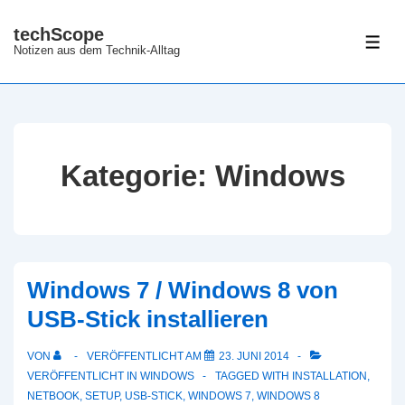
↓
techScope
Zum
ME
Notizen aus dem Technik-Alltag
Inhalt
Kategorie:
Windows
Windows 7 / Windows 8 von
USB-Stick installieren
VON
VERÖFFENTLICHT AM
23. JUNI 2014
VERÖFFENTLICHT IN
WINDOWS
TAGGED WITH
INSTALLATION
,
NETBOOK
,
SETUP
,
USB-STICK
,
WINDOWS 7
,
WINDOWS 8