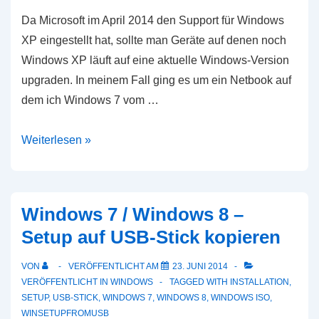
Da Microsoft im April 2014 den Support für Windows
XP eingestellt hat, sollte man Geräte auf denen noch
Windows XP läuft auf eine aktuelle Windows-Version
upgraden. In meinem Fall ging es um ein Netbook auf
dem ich Windows 7 vom …
Windows
Weiterlesen »
7
/
Windows
Windows 7 / Windows 8 –
8
Setup auf USB-Stick kopieren
von
USB-
VON
VERÖFFENTLICHT AM
23. JUNI 2014
Stick
VERÖFFENTLICHT IN
WINDOWS
TAGGED WITH
INSTALLATION
,
installieren
SETUP
,
USB-STICK
,
WINDOWS 7
,
WINDOWS 8
,
WINDOWS ISO
,
WINSETUPFROMUSB