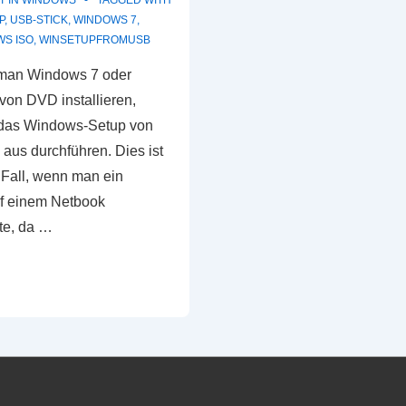
T IN
WINDOWS
TAGGED WITH
P
,
USB-STICK
,
WINDOWS 7
,
S ISO
,
WINSETUPFROMUSB
man Windows 7 oder
von DVD installieren,
das Windows-Setup von
aus durchführen. Dies ist
 Fall, wenn man ein
uf einem Netbook
hte, da …