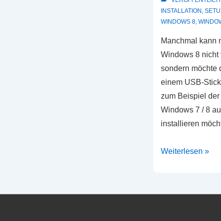
VERÖFFENTLICH
INSTALLATION
,
SETU
WINDOWS 8
,
WINDOW
Manchmal kann 
Windows 8 nicht 
sondern möchte 
einem USB-Stick 
zum Beispiel der
Windows 7 / 8 a
installieren möc
Windows
Weiterlesen »
7
/
Windows
8
–