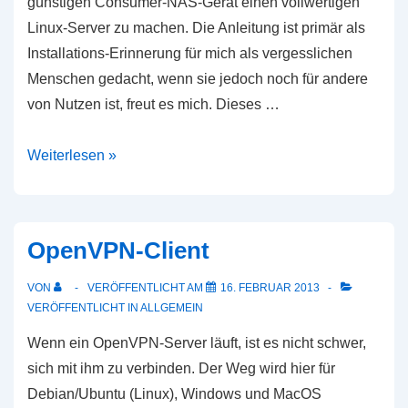
günstigen Consumer-NAS-Gerät einen vollwertigen
Linux-Server zu machen. Die Anleitung ist primär als
Installations-Erinnerung für mich als vergesslichen
Menschen gedacht, wenn sie jedoch noch für andere
von Nutzen ist, freut es mich. Dieses …
NSLU2
Weiterlesen »
als
Linux-
Server
OpenVPN-Client
VON
VERÖFFENTLICHT AM
16. FEBRUAR 2013
VERÖFFENTLICHT IN
ALLGEMEIN
Wenn ein OpenVPN-Server läuft, ist es nicht schwer,
sich mit ihm zu verbinden. Der Weg wird hier für
Debian/Ubuntu (Linux), Windows und MacOS